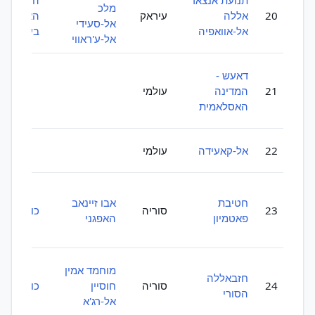
תנועת אנצאר
ההתנגדו
מלכ
20
אללה
עיראק
האסלאמי
אל-סעידי
אל-אוואפיה
בעיראק
אל-ע'ראווי
דאעש -
21
המדינה
עולמי
האסלאמית
22
אל-קאעידה
עולמי
חטיבת
אבו זיינאב
23
סוריה
כוח קודס
פאטמיון
האפגני
מוחמד אמין
חזבאללה
24
סוריה
חוסיין
כוח קודס
הסורי
אל-רג'א