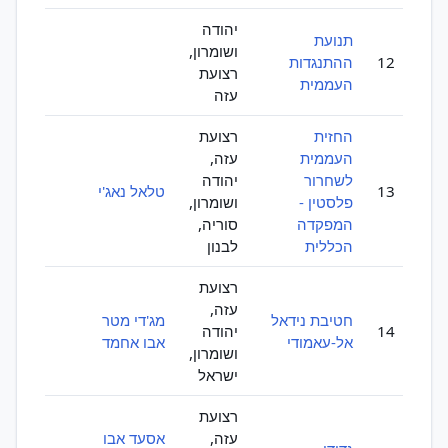
יהודה
תנועת
ושומרון,
12
ההתנגדות
רצועת
העממית
עזה
החזית
רצועת
העממית
עזה,
לשחרור
יהודה
13
טלאל נאג'י
פלסטין -
ושומרון,
המפקדה
סוריה,
הכללית
לבנון
רצועת
עזה,
חטיבת נידאל
מג'די מטר
14
יהודה
אל-עאמודי
אבו אחמד
ושומרון,
ישראל
רצועת
עזה,
אסעד אבו