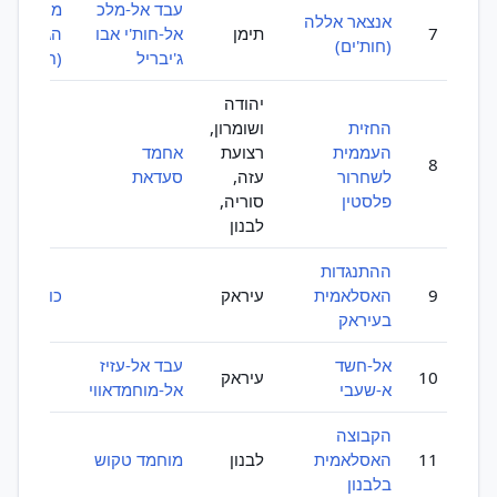
עבד אל-מלכ
מועצת
אנצאר אללה
7
תימן
אל-חות'י אבו
הג'יהאד
(חות'ים)
ג'יבריל
(חות'ים)
יהודה
החזית
ושומרון,
העממית
רצועת
אחמד
8
לשחרור
עזה,
סעדאת
פלסטין
סוריה,
לבנון
ההתנגדות
9
האסלאמית
עיראק
כוח קודס
בעיראק
אל-חשד
עבד אל-עזיז
10
עיראק
א-שעבי
אל-מוחמדאווי
הקבוצה
11
האסלאמית
לבנון
מוחמד טקוש
בלבנון