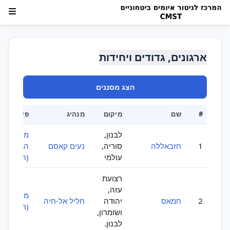
ארגונים, גדודים ויחידות
הצג מסננים
#
שם
מיקום
מנהיג
פיקוד
לבנון,
מועצת
1
חזבאללה
סוריה,
נעים קאסם
הג'יהאד
עולמי
(חזבאללה
רצועת
עזה,
מועצת הש
2
חמאס
יהודה
חליל אל-חיה
(חמאס)
ושומרון,
לבנון.