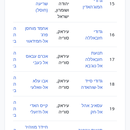
גדודי
15
יהודה
שריעה
המוג'האדין
ושומרון,
(חוסל)
ישראל
אחמד מוחסן
ההתנגדו
גדודי
עיראק,
16
פרג'
האסלאמי
חזבאללה
סוריה
אל-חמידאווי
בעיראק
תנועת
ההתנגדו
עיראק,
אכרם עבאס
17
חזבאללה
האסלאמי
סוריה
אל כעבי
אל-נוג'בא
בעיראק
ההתנגדו
גדודי סייד
עיראק,
אבו עלא
18
האסלאמי
אל-שוהאדה
סוריה
אל-וואלעי
בעיראק
ההתנגדו
עסאיב אהל
עיראק,
קייס האדי
19
האסלאמי
אל-חק
סוריה
אל-ח'זעלי
בעיראק
חיידר מוזהיר