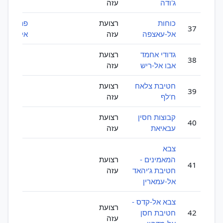
ג'ודה
עזה
כוחות
רצועת
פתח
37
אל-עאצפה
עזה
אל-אינתי
גדודי אחמד
רצועת
38
אבו אל-ריש
עזה
חטיבת צלאח
רצועת
39
ח‘לף
עזה
קבוצות חסין
רצועת
40
עבאיאת
עזה
צבא
המאמינים -
רצועת
41
חטיבת ג‘יהאד
עזה
אל-עמארין
צבא אל-קדס -
רצועת
42
חטיבת חסן
עזה