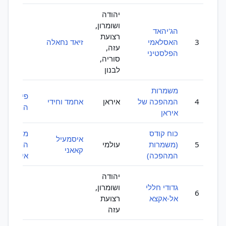
יהודה
ושומרון,
הג'יהאד
רצועת
3
האסלאמי
זיאד נחאלה
עזה,
הפלסטיני
סוריה,
לבנון
משמרות
פיקוד הכ
4
המהפכה של
איראן
אחמד וחידי
המזוינים
איראן
כוח קודס
משמרות
איסמעיל
5
(משמרות
עולמי
המהפכה 
קאאני
המהפכה)
איראן
יהודה
גדודי חללי
ושומרון,
6
אל-אקצא
רצועת
עזה