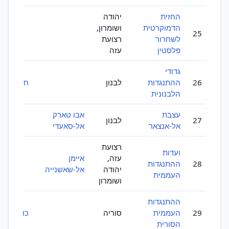
החזית
יהודה
הדמוקרטית
ושומרון,
25
לשחרור
רצועת
פלסטין
עזה
גדודי
26
ההתנגדות
לבנון
חזבאללה
הלבנונית
עצבת
אבו טארק
27
לבנון
אל-אנצאר
אל-סאעדי
רצועת
ועדות
עזה,
איימן
28
ההתנגדות
יהודה
אל-שאשנייה
העממית
ושומרון
ההתנגדות
29
העממית
סוריה
כוח קודס
הסורית