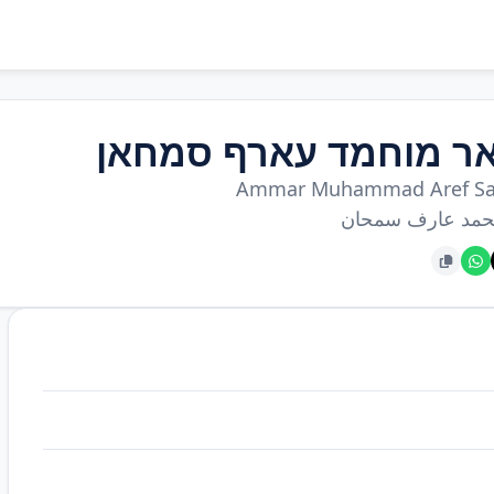
ר מוחמד עארף סמחאן
Ammar Muhammad Aref S
حمد عارف سمحان