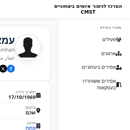
מאגר המידע
עמא
פעילים
amhan
ארגונים
عمار م
אסירים ביטחוניים
אסירים ששוחררו
בעסקאות
תאריך לידה
17/10/1969
מיקום
שכם
ארגון
פתח