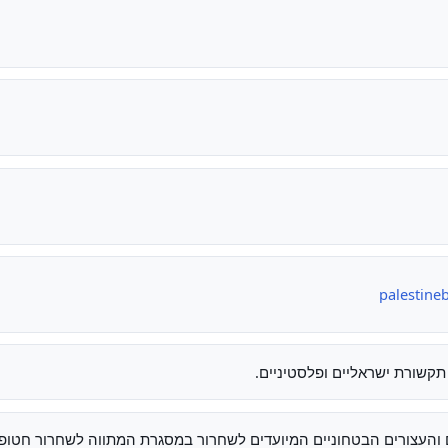
palestine
תקשורת ישראליים ופלסטיניים.
רים הבטחוניים המיועדים לשחרור במסגרת המתווה לשחרור חטופים שפורסמה ב-17 בינואר 2025 על