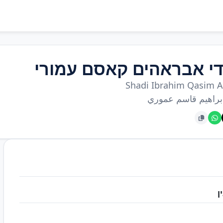
י אבראהים קאסם עמורי
Shadi Ibrahim Qasim 
براهيم قاسم عموري
ן