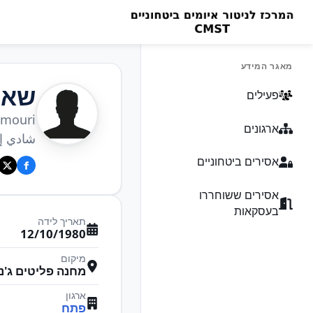
מאגר המידע
שאד
פעילים
Amouri
ארגונים
شادي إ
אסירים ביטחוניים
אסירים ששוחררו
בעסקאות
תאריך לידה
12/10/1980
מיקום
מחנה פליטים ג'ני
ארגון
פתח