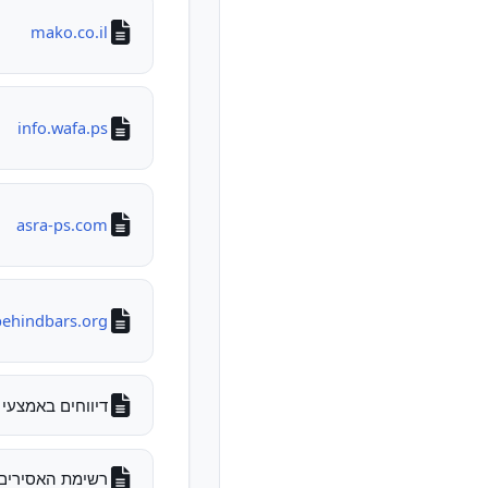
mako.co.il
info.wafa.ps
asra-ps.com
behindbars.org
דיווחים באמצעי 
רשימת האסירים והעצו