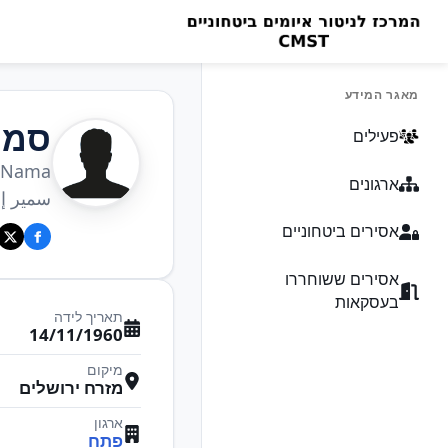
מאגר המידע
סמי
פעילים
 Nama
ארגונים
سمير إب
אסירים ביטחוניים
אסירים ששוחררו
בעסקאות
תאריך לידה
14/11/1960
מיקום
מזרח ירושלים
ארגון
פתח