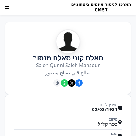
סאלח קוני סאלח מנסור
Saleh Qunni Saleh Mansour
صالح قني صالح منصور
תאריך לידה
02/08/1981
מיקום
כפר קליל
ארגון