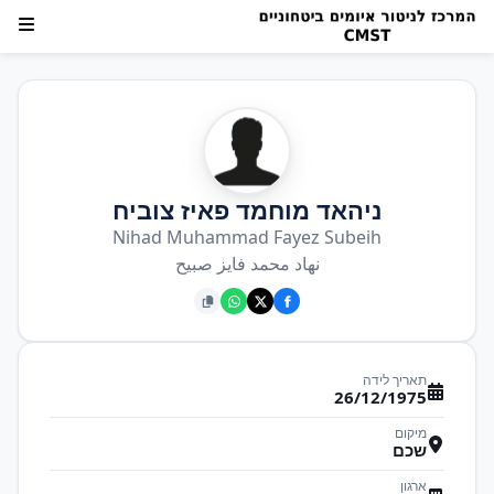
ניהאד מוחמד פאיז צוביח
Nihad Muhammad Fayez Subeih
نهاد محمد فايز صبيح
תאריך לידה
26/12/1975
מיקום
שכם
ארגון