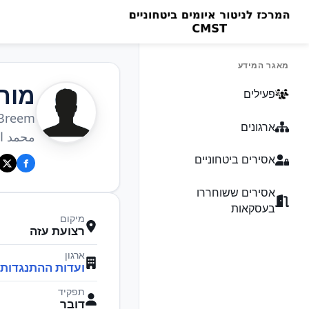
מאגר המידע
מוח
פעילים
Breem
ארגונים
محمد ال
אסירים ביטחוניים
אסירים ששוחררו
בעסקאות
מיקום
רצועת עזה
ארגון
ועדות ההתנגדות
תפקיד
דובר