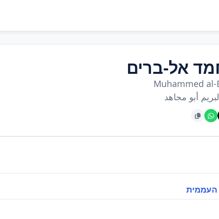
מד אל-ברים
Muhammed al-
بريم أبو مجاهد
 העממית