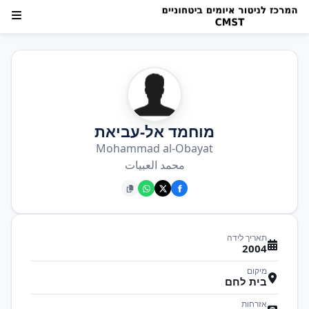
מוחמד אל-עביאת
Mohammad al-Obayat
محمد العبيات
תאריך לידה
2004
מיקום
בית לחם
אזרחות