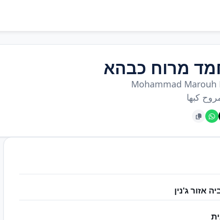
מד מרוח כבהא
Mohammad Marouh 
روح كبها
ה אזור ג'נין
ת