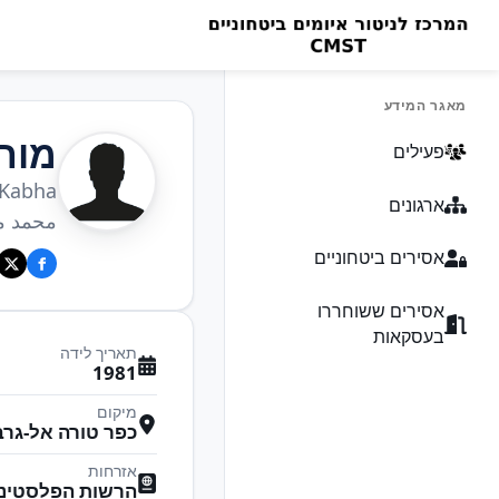
מאגר המידע
מוח
פעילים
Kabha
ארגונים
محمد م
אסירים ביטחוניים
אסירים ששוחררו
בעסקאות
תאריך לידה
1981
מיקום
כפר טורה אל-גרבי
אזרחות
הרשות הפלסטיני