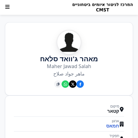
מאהר ג'וואד סלאח
Maher Jawad Salah
ماهر جواد صلاح
מיקום
קטאר
ארגון
חמאס
תפקיד