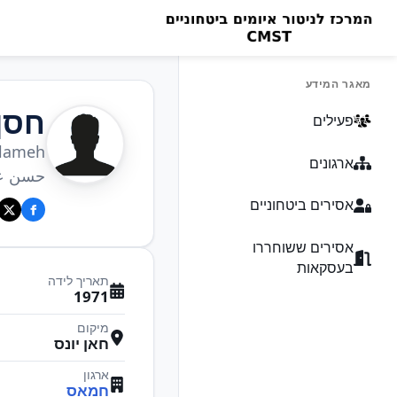
מאגר המידע
חסן
פעילים
alameh
ארגונים
حسن عب
אסירים ביטחוניים
אסירים ששוחררו
בעסקאות
תאריך לידה
1971
מיקום
חאן יונס
ארגון
חמאס