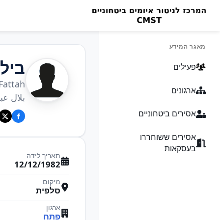
מאגר המידע
ביל
פעילים
Fattah
ארגונים
بلال عب
אסירים ביטחוניים
אסירים ששוחררו
בעסקאות
תאריך לידה
12/12/1982
מיקום
סלפית
ארגון
פתח