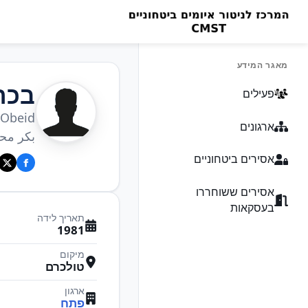
מאגר המידע
בכר
פעילים
Obeid
ארגונים
بكر محم
אסירים ביטחוניים
אסירים ששוחררו
בעסקאות
תאריך לידה
1981
מיקום
טולכרם
ארגון
פתח