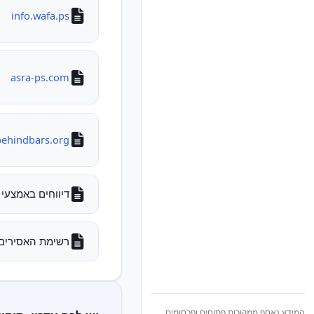
info.wafa.ps
asra-ps.com
behindbars.org
דיווחים באמצעי 
רשימת האסירים והעצו
המידע נאסף ממקורות פתוחים ופרסומים