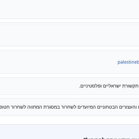
palestine
תקשורת ישראליים ופלסטיניים.
רים הבטחוניים המיועדים לשחרור במסגרת המתווה לשחרור חטופים שפורסמה ב-17 בינואר 2025 על