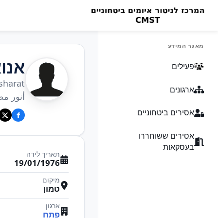
מאגר המידע
אנו
פעילים
sharat
ארגונים
أنور م
אסירים ביטחוניים
אסירים ששוחררו
בעסקאות
תאריך לידה
19/01/1976
מיקום
טמון
ארגון
פתח