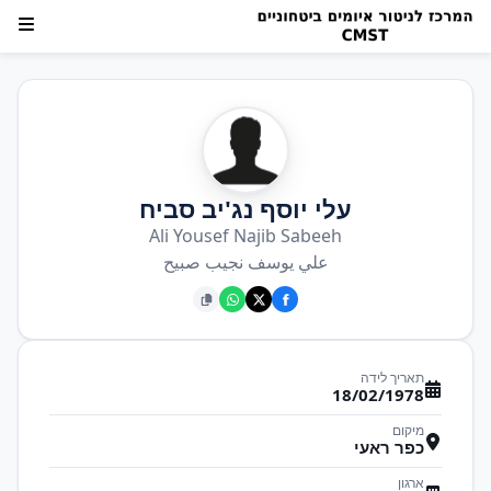
עלי יוסף נג'יב סביח
Ali Yousef Najib Sabeeh
علي يوسف نجيب صبيح
תאריך לידה
18/02/1978
מיקום
כפר ראעי
ארגון