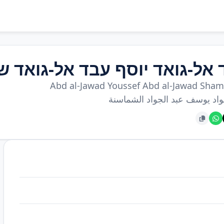
 אל-גואד יוסף עבד אל-גואד 
Abd al-Jawad Youssef Abd al-Jawad Sha
واد يوسف عبد الجواد الشماسنة