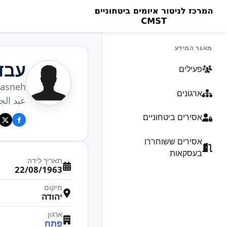
מאגר המידע
עבד
פעילים
masneh
ארגונים
عبد الج
אסירים ביטחוניים
אסירים ששוחררו
בעסקאות
תאריך לידה
22/08/1963
מיקום
יהודה
ארגון
פתח