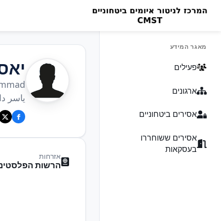
מאגר המידע
יאס
פעילים
hammad
ארגונים
ياسر دا
אסירים ביטחוניים
אסירים ששוחררו
בעסקאות
אזרחות
הרשות הפלסטיני