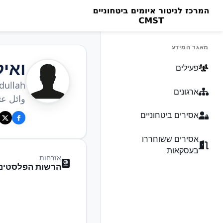
מאגר המידע
ואי
פעילים
dullah
ארגונים
وائل عث
אסירים ביטחוניים
אסירים ששוחררו
בעסקאות
אזרחות
הרשות הפלסטיני