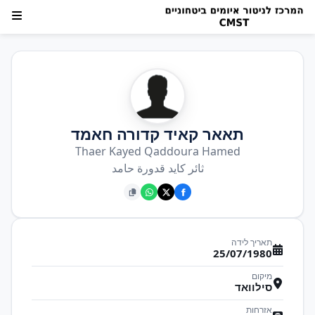
תאאר קאיד קדורה חאמד
Thaer Kayed Qaddoura Hamed
ثائر كايد قدورة حامد
תאריך לידה
25/07/1980
מיקום
סילוואד
אזרחות