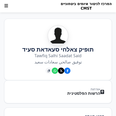
תופיק צאלחי סעאדאת סעיד
Tawfiq Salhi Saadat Said
توفيق صالحي سعادات سعيد
אזרחות
הרשות הפלסטינית