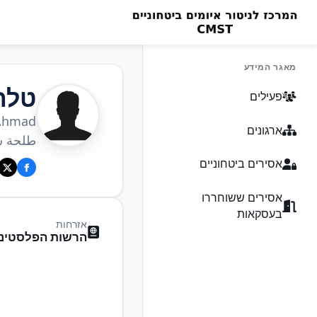
מאגר המידע
טלח
פעילים
 Ahmad
ארגונים
طلحة س
אסירים ביטחוניים
אסירים ששוחררו
בעסקאות
אזרחות
הרשות הפלסטיני