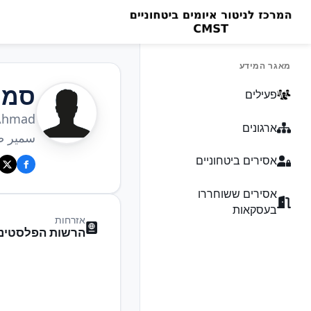
מאגר המידע
סמי
פעילים
 Ahmad
ארגונים
سمير ص
אסירים ביטחוניים
אסירים ששוחררו
בעסקאות
אזרחות
הרשות הפלסטיני