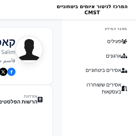
מאגר המידע
קאס
פעילים
Salim
ארגונים
قاسم س
אסירים ביטחוניים
אסירים ששוחררו
בעסקאות
אזרחות
הרשות הפלסטיני