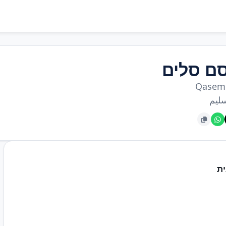
ם סלים
Qasem 
ليم
ת