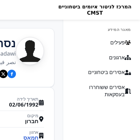
מאגר המידע
נסר 
פעילים
Badawi
ארגונים
نصر في
אסירים ביטחוניים
אסירים ששוחררו
בעסקאות
תאריך לידה
02/06/1992
מיקום
חברון
ארגון
חמאס