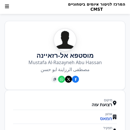
מוסטפא אל-רזאיינה
Mustafa Al-Razayneh Abu Hassan
مصطفى الرزاينة ابو حسن
מיקום
רצועת עזה
ארגון
חמאס
תפקיד