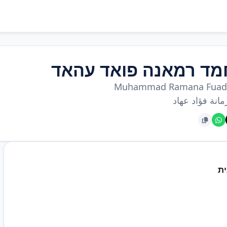
מד רמאנה פואד עהאד
Muhammad Ramana Fuad
انة فؤاد عهاد
ת