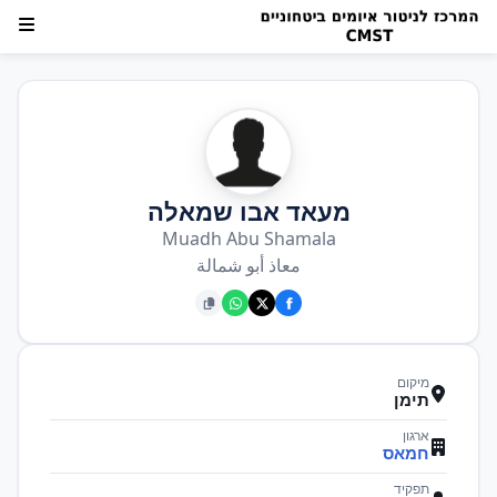
מעאד אבו שמאלה
Muadh Abu Shamala
معاذ أبو شمالة
מיקום
תימן
ארגון
חמאס
תפקיד