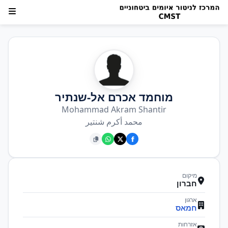
מוחמד אכרם אל-שנתיר
Mohammad Akram Shantir
محمد أكرم شنتير
מיקום
חברון
ארגון
חמאס
אזרחות