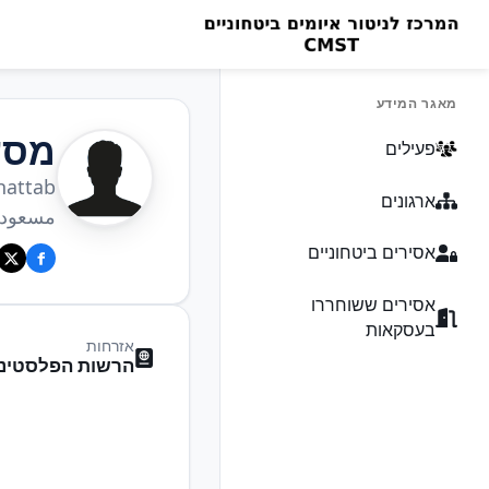
מאגר המידע
מסע
פעילים
hattab
ארגונים
مسعود
אסירים ביטחוניים
אסירים ששוחררו
בעסקאות
אזרחות
הרשות הפלסטיני