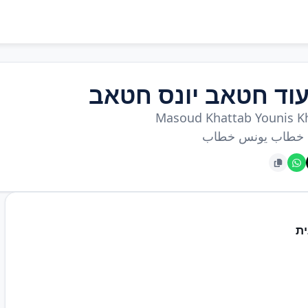
וד חטאב יונס חטאב
Masoud Khattab Younis K
 خطاب يونس خطاب
ת