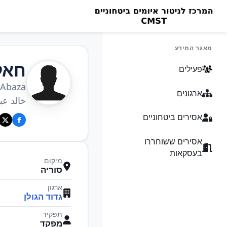
מאגר המידע
חאל
פעילים
 Abaza
ארגונים
خالد عب
אסירים ביטחוניים
אסירים ששוחררו
בעסקאות
מיקום
סוריה
ארגון
גדוד הגולן
תפקיד
מפקד