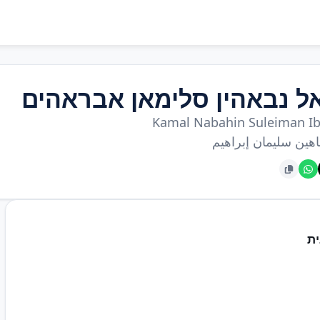
ל נבאהין סלימאן אבראהים
Kamal Nabahin Suleiman I
اهين سليمان إبراهيم
ת