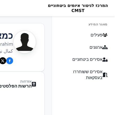
מאגר המידע
כמא
פעילים
brahim
ארגונים
كمال نب
אסירים ביטחוניים
אסירים ששוחררו
בעסקאות
אזרחות
הרשות הפלסטיני