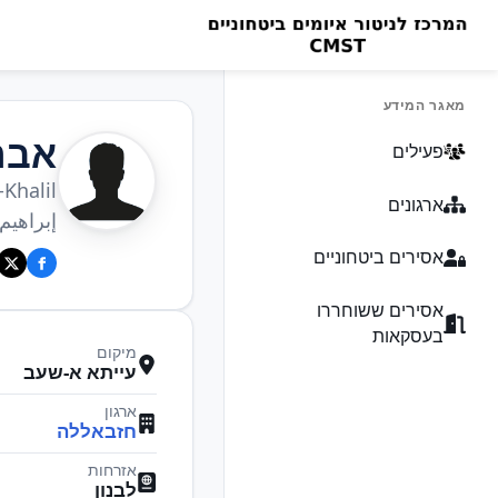
מאגר המידע
אבר
פעילים
Khalil
ארגונים
إبراهيم
אסירים ביטחוניים
אסירים ששוחררו
בעסקאות
מיקום
עייתא א-שעב
ארגון
חזבאללה
אזרחות
לבנון