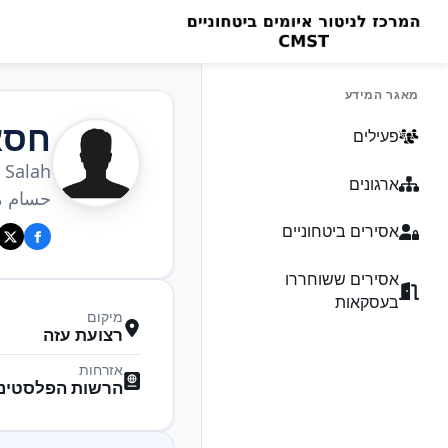
מאגר המידע
חסא
פעילים
Salah
ארגונים
حسام م
אסירים ביטחוניים
אסירים ששוחררו
בעסקאות
מיקום
רצועת עזה
אזרחות
הרשות הפלסטיני