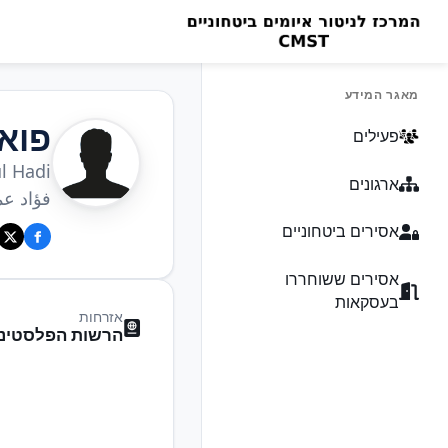
מאגר המידע
פוא
פעילים
l Hadi
ארגונים
فؤاد عم
אסירים ביטחוניים
אסירים ששוחררו
בעסקאות
אזרחות
הרשות הפלסטיני