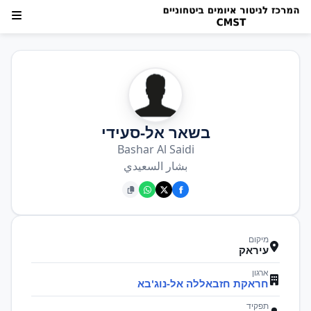
בשאר אל-סעידי
Bashar Al Saidi
بشار السعيدي
מיקום
עיראק
ארגון
חראקת חזבאללה אל-נוג'בא
תפקיד