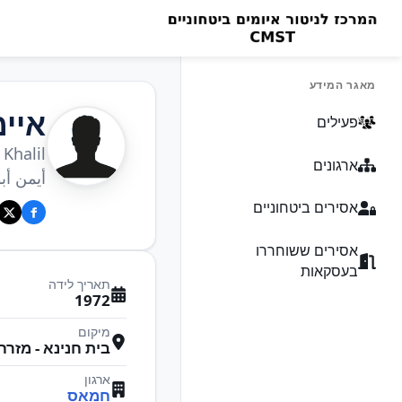
מאגר המידע
איימ
פעילים
Khalil
ארגונים
أيمن أب
אסירים ביטחוניים
אסירים ששוחררו
בעסקאות
תאריך לידה
1972
מיקום
בית חנינא - מזרח
ארגון
חמאס