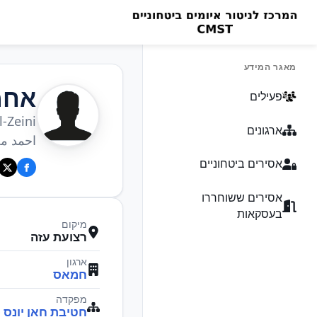
מאגר המידע
אחמ
פעילים
Zeini
ארגונים
احمد مح
אסירים ביטחוניים
אסירים ששוחררו
בעסקאות
מיקום
רצועת עזה
ארגון
חמאס
מפקדה
חטיבת חאן יונס 