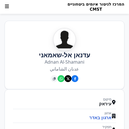
עדנאן אל-שאמאני
Adnan Al-Shamani
عدنان الشاماني
מיקום
עיראק
ארגון
ארגון באדר
תפקיד