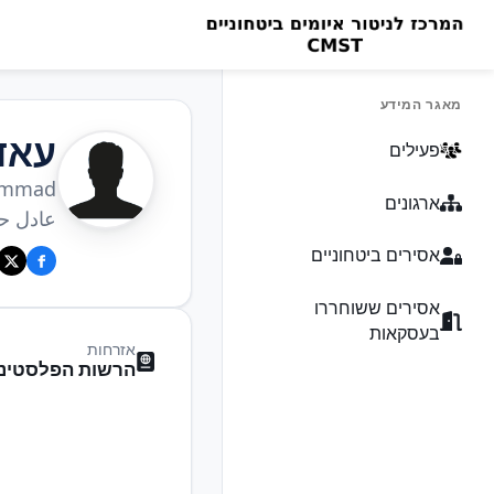
מאגר המידע
עאד
פעילים
ammad
ארגונים
عادل ح
אסירים ביטחוניים
אסירים ששוחררו
בעסקאות
אזרחות
הרשות הפלסטיני