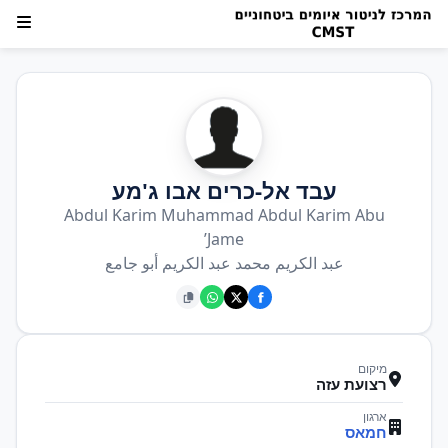
עבד אל-כרים אבו ג'מע
Abdul Karim Muhammad Abdul Karim Abu
Jame’
عبد الكريم محمد عبد الكريم أبو جامع
מיקום
רצועת עזה
ארגון
חמאס