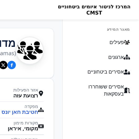
מאגר המידע
מדו
פעילים
Hamas)
ארגונים
אסירים ביטחוניים
אסירים ששוחררו
אזור הפעילות
בעסקאות
רצועת עזה
מפקדה
חטיבת חאן יונס 
מקורות מימון
מקומי, איראן