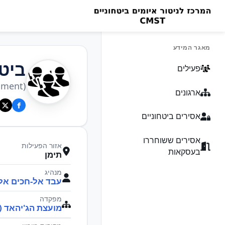
מאגר המידע
ביטח
פעילים
nment)
ארגונים
אסירים ביטחוניים
אסירים ששוחררו
אזור הפעילות
בעסקאות
תימן
מנהיג
עבד אל-חכים אל-
מפקדה
מועצת הג'יהאד (