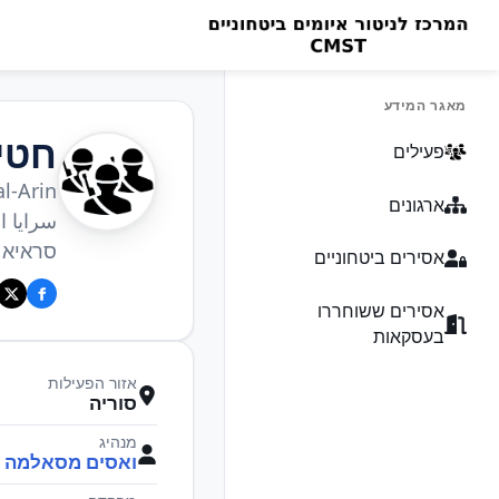
מאגר המידע
חטי
פעילים
al-Arin
ארגונים
سرايا ا
סראיא 
אסירים ביטחוניים
אסירים ששוחררו
בעסקאות
אזור הפעילות
סוריה
מנהיג
ואסים מסאלמה