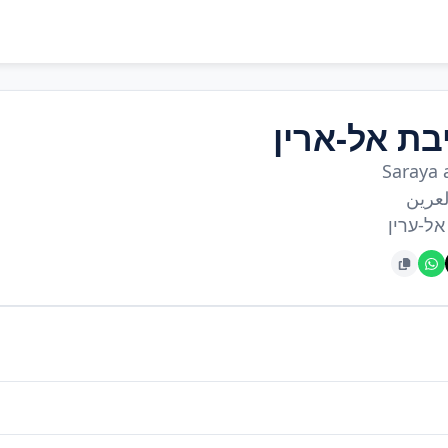
בת אל-ארין
Saraya 
لعرين
אל-ערין