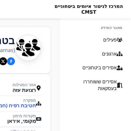
מאגר המידע
בטח
פעילים
(Hamas)
ארגונים
אסירים ביטחוניים
אסירים ששוחררו
אזור הפעילות
בעסקאות
רצועת עזה
מפקדה
חטיבת רפיח (חמ
מקורות מימון
מקומי, איראן