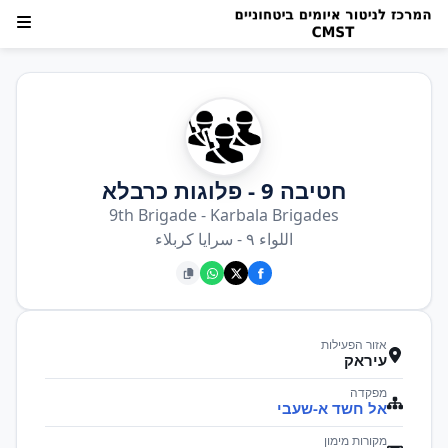
חטיבה 9 - פלוגות כרבלא
9th Brigade - Karbala Brigades
اللواء ٩ - سرايا كربلاء
אזור הפעילות
עיראק
מפקדה
אל חשד א-שעבי
מקורות מימון